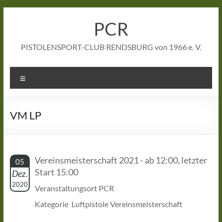
Zum
Inhalt
PCR
springen
PISTOLENSPORT-CLUB RENDSBURG von 1966 e. V.
Menü
VM LP
Vereinsmeisterschaft 2021 - ab 12:00, letzter
05
Start 15:00
Dez.
2020
Veranstaltungsort PCR
Kategorie Luftpistole Vereinsmeisterschaft