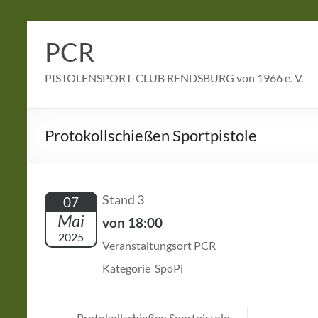
Zum
Inhalt
PCR
springen
PISTOLENSPORT-CLUB RENDSBURG von 1966 e. V.
Protokollschießen Sportpistole
Stand 3
07
Mai
von 18:00
2025
Veranstaltungsort PCR
Kategorie SpoPi
←
Protokollschießen Sportpistole