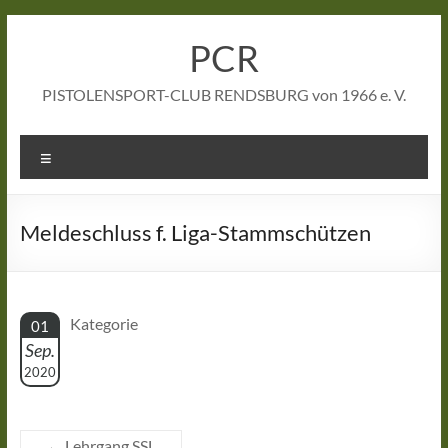
Zum
Inhalt
PCR
springen
PISTOLENSPORT-CLUB RENDSBURG von 1966 e. V.
Menü
Meldeschluss f. Liga-Stammschützen
Kategorie
01
Sep.
2020
←
Lehrgang SSL