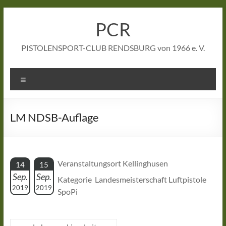
Zum
Inhalt
PCR
springen
PISTOLENSPORT-CLUB RENDSBURG von 1966 e. V.
Menü
LM NDSB-Auflage
Veranstaltungsort Kellinghusen
14
15
Sep.
Sep.
Kategorie Landesmeisterschaft Luftpistole
2019
2019
SpoPi