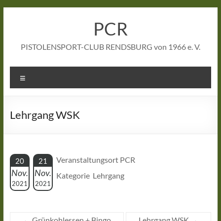
Zum
Inhalt
PCR
springen
PISTOLENSPORT-CLUB RENDSBURG von 1966 e. V.
Menü
Lehrgang WSK
Veranstaltungsort PCR
20
21
Nov.
Nov.
Kategorie Lehrgang
2021
2021
←
Grünkohlessen + Bingo
Lehrgang WSK
→