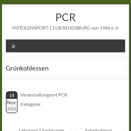
Zum
Inhalt
PCR
springen
PISTOLENSPORT-CLUB RENDSBURG von 1966 e. V.
Menü
Grünkohlessen
Veranstaltungsort PCR
18
Nov.
Kategorie
2022
←
Lehrgang 1 Sachkunde
Arbeitsdienst
→