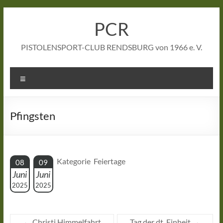
Zum
Inhalt
PCR
springen
PISTOLENSPORT-CLUB RENDSBURG von 1966 e. V.
Menü
Pfingsten
Kategorie Feiertage
08
09
Juni
Juni
2025
2025
←
Christi Himmelfahrt
Tag der dt. Einheit
→