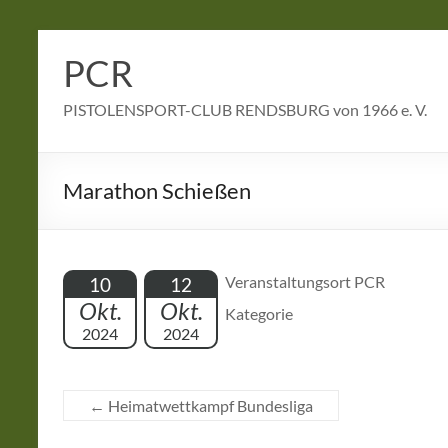
Zum
Inhalt
PCR
springen
PISTOLENSPORT-CLUB RENDSBURG von 1966 e. V.
Marathon Schießen
Veranstaltungsort PCR
10
12
Okt.
Okt.
Kategorie
2024
2024
←
Heimatwettkampf Bundesliga