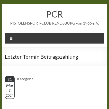
Zum
Inhalt
PCR
springen
PISTOLENSPORT-CLUB RENDSBURG von 1966 e. V.
Menü
Letzter Termin Beitragszahlung
Kategorie
31
Mär
z
2024