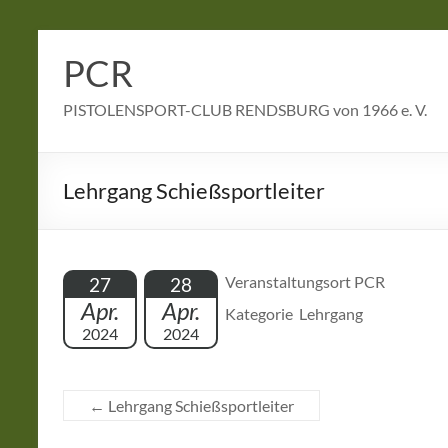
Zum
Inhalt
PCR
springen
PISTOLENSPORT-CLUB RENDSBURG von 1966 e. V.
Lehrgang Schießsportleiter
Veranstaltungsort PCR
27
28
Apr.
Apr.
Kategorie Lehrgang
2024
2024
←
Lehrgang Schießsportleiter