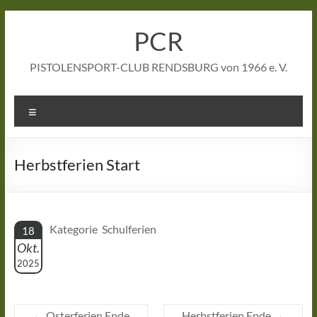
Zum
Inhalt
PCR
springen
PISTOLENSPORT-CLUB RENDSBURG von 1966 e. V.
Menü
Herbstferien Start
Kategorie Schulferien
18
Okt.
2025
←
Osterferien Ende
Herbstferien Ende
→