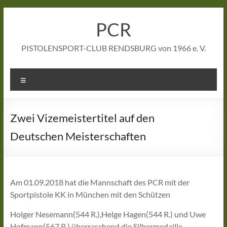
Zum
Inhalt
PCR
springen
PISTOLENSPORT-CLUB RENDSBURG von 1966 e. V.
Menü
Zwei Vizemeistertitel auf den
Deutschen Meisterschaften
Am 01.09.2018 hat die Mannschaft des PCR mit der
Sportpistole KK in München mit den Schützen
Holger Nesemann(544 R.),Helge Hagen(544 R.) und Uwe
Hofmann(567 R.) überraschend die Silbermedaille