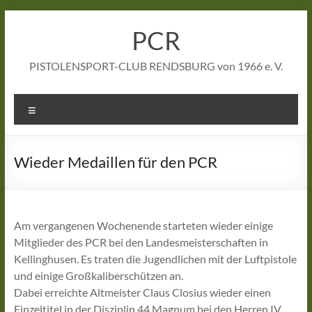
Zum
Inhalt
PCR
springen
PISTOLENSPORT-CLUB RENDSBURG von 1966 e. V.
Menü
Wieder Medaillen für den PCR
Am vergangenen Wochenende starteten wieder einige
Mitglieder des PCR bei den Landesmeisterschaften in
Kellinghusen. Es traten die Jugendlichen mit der Luftpistole
und einige Großkaliberschützen an.
Dabei erreichte Altmeister Claus Closius wieder einen
Einzeltitel in der Disziplin 44 Magnum bei den Herren IV