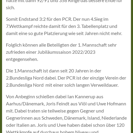
hatte mit dann 92/91 und 358 Ringe das bessere Ende für
sich.
Somit Endstand 3:2 für den PCR. Der nun 4.Sieg im
7.Wettkampf reichte damit für den 3. Tabellenplatz und
damit eine so gute Platzierung wie seit Jahren nicht mehr.
Folglich können alle Beteiligten der 1. Mannschaft sehr
zufrieden einer Jubiläumssaison 2022/2023
entgegensehen.
Die 1.Mannschaft ist dann seit 20 Jahren in der
2.Bundesliga Nord dabei. Der PCR ist der einzige Verein der
2.Bundesliga Nord mit einer solch langen Verweildauer.
Von Anbeginn schießen dabei Ian Kannerup aus
Aarhus/Dänemark, Joris Feindt aus Viöl und Uwe Hofmann
mit. Dabei traten sie teilweise gegen Gegner und
Gegnerinnen aus Schweden, Dänemark, Island, Niederlande
oder Italien an. Joris und Uwe haben dabei schon über 120
Wettkämpfe auf durchaus hohem Niveau und