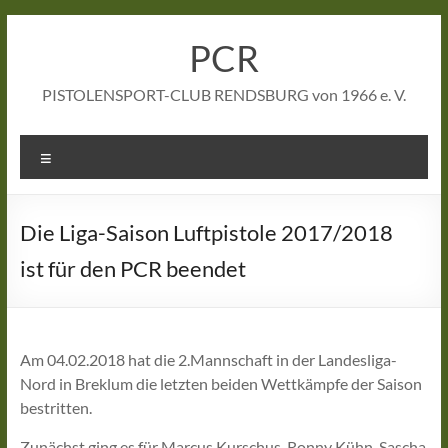
Zum
Inhalt
PCR
springen
PISTOLENSPORT-CLUB RENDSBURG von 1966 e. V.
Menü
Die Liga-Saison Luftpistole 2017/2018
ist für den PCR beendet
Am 04.02.2018 hat die 2.Mannschaft in der Landesliga-
Nord in Breklum die letzten beiden Wettkämpfe der Saison
bestritten.
Zunächst ging es für Marcus Kurschus, Ronny Kühn, Sascha