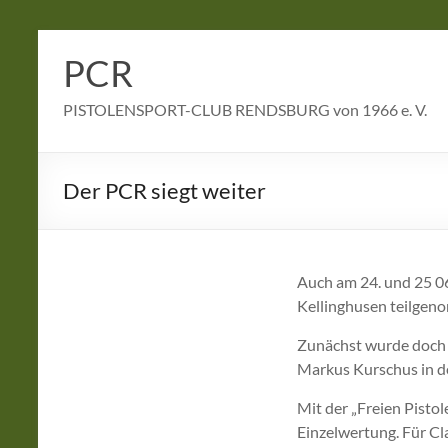
Zum
Inhalt
PCR
springen
PISTOLENSPORT-CLUB RENDSBURG von 1966 e. V.
Der PCR siegt weiter
Auch am 24. und 25 06
Kellinghusen teilgen
Zunächst wurde doch 
Markus Kurschus in de
Mit der „Freien Pisto
Einzelwertung. Für Cl