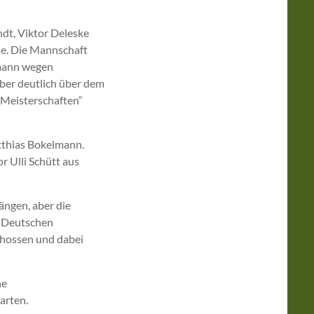
ndt, Viktor Deleske
se. Die Mannschaft
emann wegen
ber deutlich über dem
n Meisterschaften“
tthias Bokelmann.
r Ulli Schütt aus
ängen, aber die
e Deutschen
chossen und dabei
he
arten.