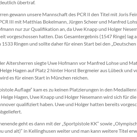
eutlich übertraf.
erren gewann unsere Mannschaft des PCR II den Titel mit Joris Fei
PCR III mit Matthias Bokelmann, Jürgen Scheer und Manfred Loh
ofmann nur zur Qualifikation an, da Uwe Knapp und Holger Nes
eit vorgeschossen hatten. Das Gesamtergebnis (1547 Ringe) lag a
on 1533 Ringen und sollte daher für einen Start bei den „Deutsche
 der Altersherren siegte Uwe Hofmann vor Manfred Lohse und Ma
Helge Hagen auf Platz 2 hinter Horst Bergmeier aus Lübeck und vo
wird es für einen Start in München reichen.
tpistole Auflage“ kam es zu keinen Platzierungen in den Medaillenr
 Helge Hagen, Uwe Knapp und Holger Nesemann wird sich für di
nnover qualifiziert haben. Uwe und Holger hatten bereits vorges
bgeliefert.
ende geht es dann mit der „Sportpistole KK“ sowie „Olympisc
eu und alt)“ in Kellinghusen weiter und man kann weitere Titel erw