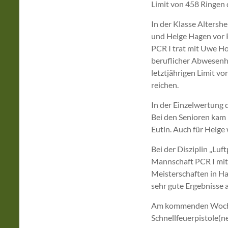
Limit von 458 Ringen d
In der Klasse Altersh
und Helge Hagen vor 
PCR I trat mit Uwe H
beruflicher Abwesenh
letztjährigen Limit v
reichen.
In der Einzelwertung
Bei den Senioren kam 
Eutin. Auch für Helge 
Bei der Disziplin „Luf
Mannschaft PCR I mit
Meisterschaften in Ha
sehr gute Ergebnisse a
Am kommenden Wochen
Schnellfeuerpistole(n